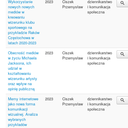
Wykorzystanie
2023
Ciszek
dziennikarstwo
nowych nowych
Przemysław
i komunikacja
mediów w
społeczna
kreowaniu
wizerunku klubu
sportowego na
przykładzie Raków
Częstochowa w
latach 2020-2023
Obecność mediów
2023
Ciszek
dziennikarstwo
w życiu Michaela
Przemysław
i komunikacja
Jacksona, ich
społeczna
udział w
kształtowaniu
wizerunku artysty
oraz wpływ na
opinię publiczną
Memy internetowe
2023
Ciszek
dziennikarstwo
jako nowa forma
Przemysław
i komunikacja
komunikacji
społeczna
wizualnej. Analiza
wybranych
przykładów