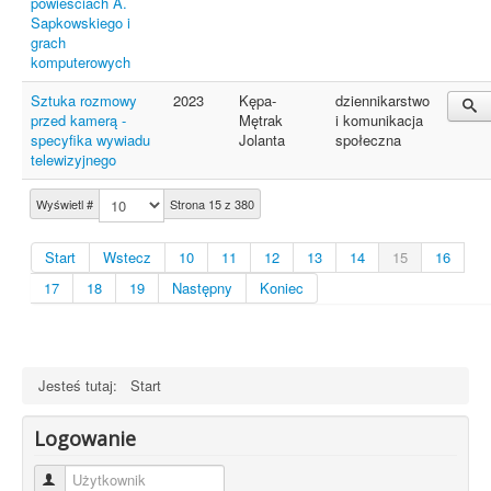
powieściach A.
Sapkowskiego i
grach
komputerowych
Sztuka rozmowy
2023
Kępa-
dziennikarstwo
przed kamerą -
Mętrak
i komunikacja
specyfika wywiadu
Jolanta
społeczna
telewizyjnego
Wyświetl #
Strona 15 z 380
Start
Wstecz
10
11
12
13
14
15
16
17
18
19
Następny
Koniec
Jesteś tutaj:
Start
Logowanie
Użytkownik