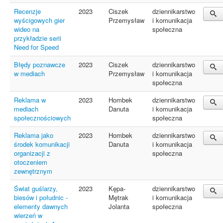
Recenzje
2023
Ciszek
dziennikarstwo
wyścigowych gier
Przemysław
i komunikacja
wideo na
społeczna
przykładzie serii
Need for Speed
Błędy poznawcze
2023
Ciszek
dziennikarstwo
w mediach
Przemysław
i komunikacja
społeczna
Reklama w
2023
Hombek
dziennikarstwo
mediach
Danuta
i komunikacja
społecznościowych
społeczna
Reklama jako
2023
Hombek
dziennikarstwo
środek komunikacji
Danuta
i komunikacja
organizacji z
społeczna
otoczeniem
zewnętrznym
Świat guślarzy,
2023
Kępa-
dziennikarstwo
biesów i południc -
Mętrak
i komunikacja
elementy dawnych
Jolanta
społeczna
wierzeń w