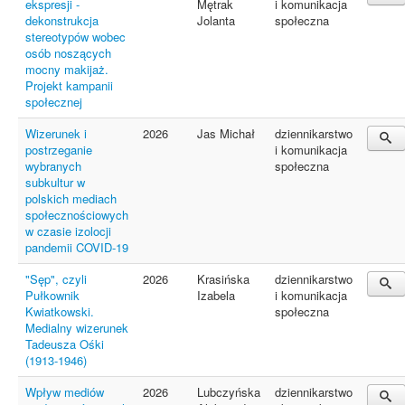
ekspresji -
Mętrak
i komunikacja
dekonstrukcja
Jolanta
społeczna
stereotypów wobec
osób noszących
mocny makijaż.
Projekt kampanii
społecznej
Wizerunek i
2026
Jas Michał
dziennikarstwo
postrzeganie
i komunikacja
wybranych
społeczna
subkultur w
polskich mediach
społecznościowych
w czasie izolocji
pandemii COVID-19
"Sęp", czyli
2026
Krasińska
dziennikarstwo
Pułkownik
Izabela
i komunikacja
Kwiatkowski.
społeczna
Medialny wizerunek
Tadeusza Ośki
(1913-1946)
Wpływ mediów
2026
Lubczyńska
dziennikarstwo