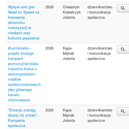
Wpływ serii gier
2026
Chwastyk-
dziennikarstwo
Need for Speed na
Kowalczyk
i komunikacja
kreowanie
Jolanta
społeczna
wizerunku
motoryzacji w
mediach oraz
kulturze popularnej
#LećIskierko -
2026
Kępa-
dziennikarstwo
projekt strategii
Mętrak
i komunikacja
kampanii
Jolanta
społeczna
promocyjnej klubu
Industria Kielce z
wykorzystaniem
mediów
społecznościowych
jako głównego
kanału
informowania
"Emocje zostają
2026
Kępa-
dziennikarstwo
dłużej niż siniaki".
Mętrak
i komunikacja
Kampania
Jolanta
społeczna
społeczna