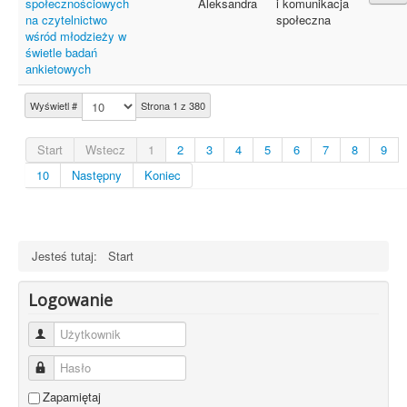
społecznościowych
Aleksandra
i komunikacja
na czytelnictwo
społeczna
wśród młodzieży w
świetle badań
ankietowych
Wyświetl #
Strona 1 z 380
Start
Wstecz
1
2
3
4
5
6
7
8
9
10
Następny
Koniec
Jesteś tutaj:
Start
Logowanie
Użytkownik
Hasło
Zapamiętaj