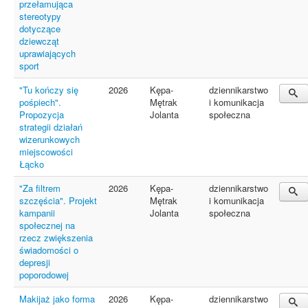
przełamująca
stereotypy
dotyczące
dziewcząt
uprawiających
sport
"Tu kończy się
2026
Kępa-
dziennikarstwo
pośpiech".
Mętrak
i komunikacja
Propozycja
Jolanta
społeczna
strategii działań
wizerunkowych
miejscowości
Łącko
"Za filtrem
2026
Kępa-
dziennikarstwo
szczęścia". Projekt
Mętrak
i komunikacja
kampanii
Jolanta
społeczna
społecznej na
rzecz zwiększenia
świadomości o
depresji
poporodowej
Makijaż jako forma
2026
Kępa-
dziennikarstwo