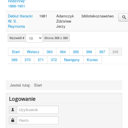
Rodzinnej"
1866-1901
Debiut literacki
1981
Adamczyk
bibliotekoznawstwo
W. S.
Zdzisław
Reymonta
Jerzy
Wyświetl #
Strona 368 z 380
Start
Wstecz
363
364
365
366
367
368
369
370
371
372
Następny
Koniec
Jesteś tutaj:
Start
Logowanie
Użytkownik
Hasło