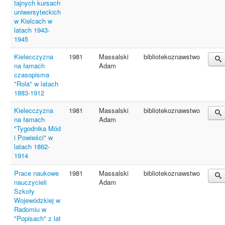
tajnych kursach
uniwersyteckich
w Kielcach w
latach 1943-
1945
Kielecczyzna
1981
Massalski
bibliotekoznawstwo
na łamach
Adam
czasopisma
"Rola" w latach
1883-1912
Kielecczyzna
1981
Massalski
bibliotekoznawstwo
na łamach
Adam
"Tygodnika Mód
i Powieści" w
latach 1862-
1914
Prace naukowe
1981
Massalski
bibliotekoznawstwo
nauczycieli
Adam
Szkoły
Wojewódzkiej w
Radomiu w
"Popisach" z lat