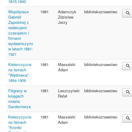
1815-1840
Współpraca
1981
Adamczyk
bibliotekoznawstwo
Gabrieli
Zdzisław
Zapolskiej z
Jerzy
redakcjami
czasopism i
firmami
wydawniczymi
w latach 1881-
1921
Kielecczyzna
1981
Massalski
bibliotekoznawstwo
na łamach
Adam
"Wędrowca"
1864-1906
Filigrany w
1981
Leszczyński
bibliotekoznawstwo
księgach
Rafał
miasta
Sandomierza
Kielecczyzna
1981
Massalski
bibliotekoznawstwo
na łamach
Adam
"Kroniki