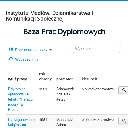
Instytutu Mediów, Dziennikarstwa i
Komunikacji Społecznej
Baza Prac Dyplomowych
Pogrupowane przez
Wyczyść filtry
rok
tytuł pracy
obrony
promotor
kierunek
Edytorskie
1981
Adamczyk
bibliotekoznawstwo
opracowanie
Zdzisław
tekstu "Pałacu i
Jerzy
rudery" B.
Prusa
Funkcjonowanie
1981
Massalski
bibliotekoznawstwo
książek na
Adam