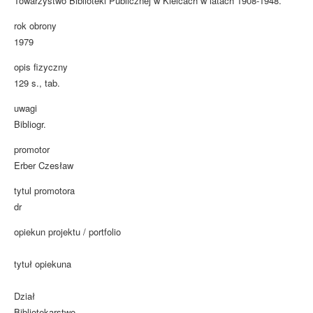
Towarzystwo Biblioteki Publicznej w Kielcach w latach 1908-1948.
rok obrony
1979
opis fizyczny
129 s., tab.
uwagi
Bibliogr.
promotor
Erber Czesław
tytul promotora
dr
opiekun projektu / portfolio
tytuł opiekuna
Dział
Bibliotekarstwo.