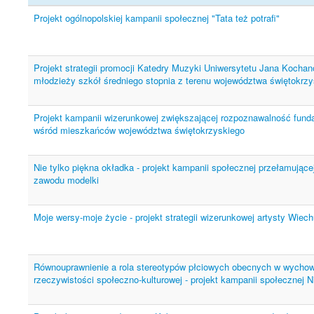
Projekt ogólnopolskiej kampanii społecznej "Tata też potrafi"
Projekt strategii promocji Katedry Muzyki Uniwersytetu Jana Kocha
młodzieży szkół średniego stopnia z terenu województwa świętokrz
Projekt kampanii wizerunkowej zwiększającej rozpoznawalność fund
wśród mieszkańców województwa świętokrzyskiego
Nie tylko piękna okładka - projekt kampanii społecznej przełamujące
zawodu modelki
Moje wersy-moje życie - projekt strategii wizerunkowej artysty Wiec
Równouprawnienie a rola stereotypów płciowych obecnych w wychow
rzeczywistości społeczno-kulturowej - projekt kampanii społecznej N