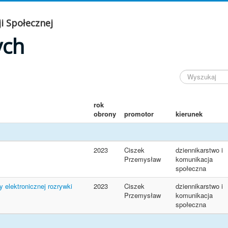
i Społecznej
ych
rok
obrony
promotor
kierunek
2023
Ciszek
dziennikarstwo i
Przemysław
komunikacja
społeczna
 elektronicznej rozrywki
2023
Ciszek
dziennikarstwo i
Przemysław
komunikacja
społeczna