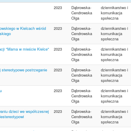
2023
Dąbrowska-
dziennikarstwo i
Cendrowska
komunikacja
Olga
społeczna
nowskiego w Kielcach wśród
2023
Dąbrowska-
dziennikarstwo i
yskiego
Cendrowska
komunikacja
Olga
społeczna
acji "Mama w mieście Kielce"
2023
Dąbrowska-
dziennikarstwo i
Cendrowska
komunikacja
Olga
społeczna
j stereotypowe postrzeganie
2023
Dąbrowska-
dziennikarstwo i
Cendrowska
komunikacja
Olga
społeczna
hu
2023
Dąbrowska-
dziennikarstwo i
Cendrowska
komunikacja
Olga
społeczna
aniu dzieci we współczesnej
2023
Dąbrowska-
dziennikarstwo i
iestereotypowi
Cendrowska
komunikacja
Olga
społeczna