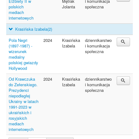
Elżbiety II w
Mętrak
i komunikacja
polskich
Jolanta
społeczna
mediach
internetowych
Krasińska Izabela
(2)
Pola Negri
2024
Krasińska
dziennikarstwo
(1897-1987) -
Izabela
i komunikacja
wizerunek
społeczna
medialny
polskiej gwiazdy
Hollywood
Od Krawczuka
2024
Krasińska
dziennikarstwo
do Zełenskiego.
Izabela
i komunikacja
Prezydenci
społeczna
niepodległej
Ukrainy w latach
1991-2023 w
ukraińskich i
rosyjskich
mediach
internetowych