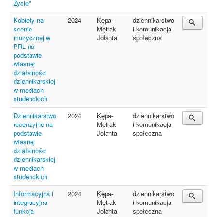
Życie"
Kobiety na
2024
Kępa-
dziennikarstwo
scenie
Mętrak
i komunikacja
muzycznej w
Jolanta
społeczna
PRL na
podstawie
własnej
działalności
dziennikarskiej
w mediach
studenckich
Dziennikarstwo
2024
Kępa-
dziennikarstwo
recenzyjne na
Mętrak
i komunikacja
podstawie
Jolanta
społeczna
własnej
działalności
dziennikarskiej
w mediach
studenckich
Informacyjna i
2024
Kępa-
dziennikarstwo
integracyjna
Mętrak
i komunikacja
funkcja
Jolanta
społeczna