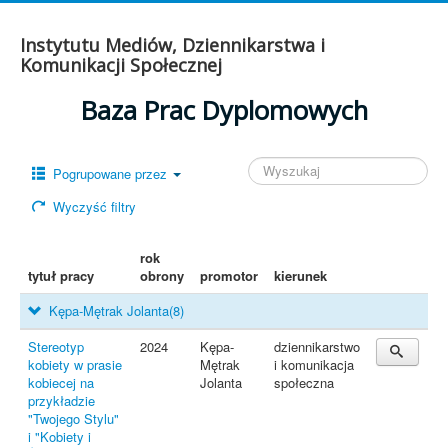
Instytutu Mediów, Dziennikarstwa i
Komunikacji Społecznej
Baza Prac Dyplomowych
Pogrupowane przez
Wyczyść filtry
rok
tytuł pracy
obrony
promotor
kierunek
Kępa-Mętrak Jolanta
(8)
Stereotyp
2024
Kępa-
dziennikarstwo
kobiety w prasie
Mętrak
i komunikacja
kobiecej na
Jolanta
społeczna
przykładzie
"Twojego Stylu"
i "Kobiety i