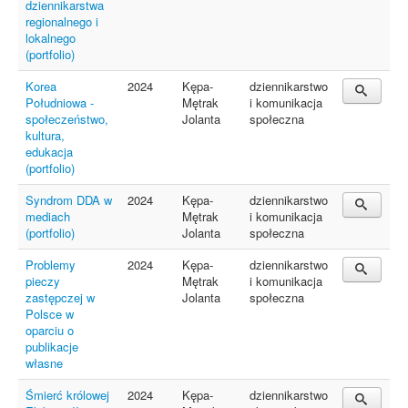
dziennikarstwa
regionalnego i
lokalnego
(portfolio)
Korea
2024
Kępa-
dziennikarstwo
Południowa -
Mętrak
i komunikacja
społeczeństwo,
Jolanta
społeczna
kultura,
edukacja
(portfolio)
Syndrom DDA w
2024
Kępa-
dziennikarstwo
mediach
Mętrak
i komunikacja
(portfolio)
Jolanta
społeczna
Problemy
2024
Kępa-
dziennikarstwo
pieczy
Mętrak
i komunikacja
zastępczej w
Jolanta
społeczna
Polsce w
oparciu o
publikacje
własne
Śmierć królowej
2024
Kępa-
dziennikarstwo