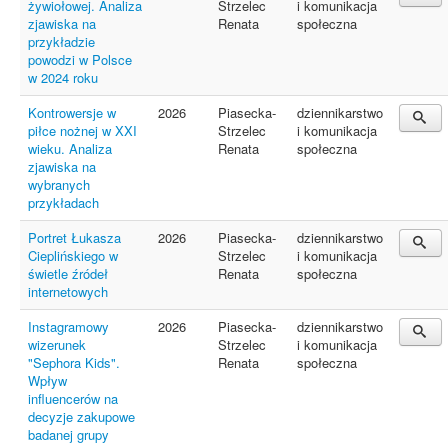
żywiołowej. Analiza
Strzelec
i komunikacja
zjawiska na
Renata
społeczna
przykładzie
powodzi w Polsce
w 2024 roku
Kontrowersje w
2026
Piasecka-
dziennikarstwo
piłce nożnej w XXI
Strzelec
i komunikacja
wieku. Analiza
Renata
społeczna
zjawiska na
wybranych
przykładach
Portret Łukasza
2026
Piasecka-
dziennikarstwo
Cieplińskiego w
Strzelec
i komunikacja
świetle źródeł
Renata
społeczna
internetowych
Instagramowy
2026
Piasecka-
dziennikarstwo
wizerunek
Strzelec
i komunikacja
"Sephora Kids".
Renata
społeczna
Wpływ
influencerów na
decyzje zakupowe
badanej grupy