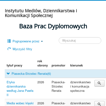
Instytutu Mediów, Dziennikarstwa i
Komunikacji Społecznej
Baza Prac Dyplomowych
Pogrupowane przez
Wyczyść filtry
rok
tytuł pracy
obrony
promotor
kierunek
Piasecka-Strzelec Renata
(6)
Etyka
2026
Piasecka-
dziennikarstwo
dziennikarska
Strzelec
i komunikacja
według Jana Pawła
Renata
społeczna
II
Media wobec klęski
2026
Piasecka-
dziennikarstwo