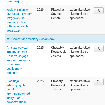
wiekowej
Wpływ zmian w
2026
Piasecka-
dziennikarstwo
przepisach i reform
Strzelec
i komunikacja
rozgrywek na
Renata
społeczna
medialny obraz
futbolu w latach
1992-2024
Chwastyk-Kowalczyk Jolanta
(4)
Analiza wpływu
2025
Chwastyk-
dziennikarstwo
zmiany imienia
Kowalczyk
i komunikacja
Prince'a na jego
Jolanta
społeczna
karierę muzyczną i
wizerunek
publiczny w
mediach
Ewolucja
2025
Chwastyk-
dziennikarstwo
telewizyjnych
Kowalczyk
i komunikacja
seriali
Jolanta
społeczna
kryminalnych: od
klasyki do
nowoczesności