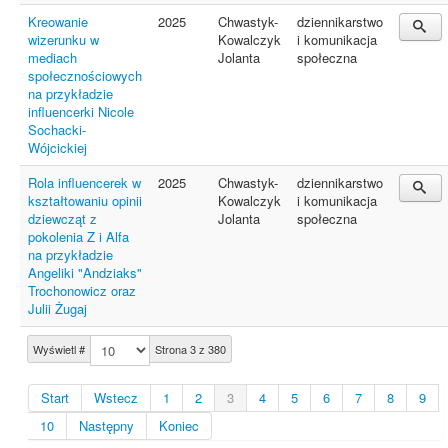
Kreowanie
2025
Chwastyk-
dziennikarstwo
wizerunku w
Kowalczyk
i komunikacja
mediach
Jolanta
społeczna
społecznościowych
na przykładzie
influencerki Nicole
Sochacki-
Wójcickiej
Rola influencerek w
2025
Chwastyk-
dziennikarstwo
kształtowaniu opinii
Kowalczyk
i komunikacja
dziewcząt z
Jolanta
społeczna
pokolenia Z i Alfa
na przykładzie
Angeliki "Andziaks"
Trochonowicz oraz
Julii Żugaj
Wyświetl #
Strona 3 z 380
Start
Wstecz
1
2
3
4
5
6
7
8
9
10
Następny
Koniec