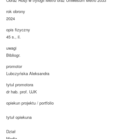
Obraz Rosji w trylogii Metro oraz Uniwesum Metro 2033
rok obrony
2024
opis fizyczny
45 s., il.
uwagi
Bibliogr.
promotor
Lubczyńska Aleksandra
tytul promotora
dr hab. prof. UJK
opiekun projektu / portfolio
tytuł opiekuna
Dział
Media