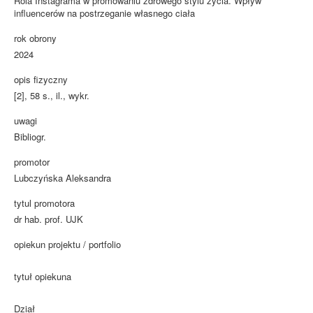
Rola Instagrama w promowaniu zdrowego stylu życia. Wpływ
influencerów na postrzeganie własnego ciała
rok obrony
2024
opis fizyczny
[2], 58 s., il., wykr.
uwagi
Bibliogr.
promotor
Lubczyńska Aleksandra
tytul promotora
dr hab. prof. UJK
opiekun projektu / portfolio
tytuł opiekuna
Dział