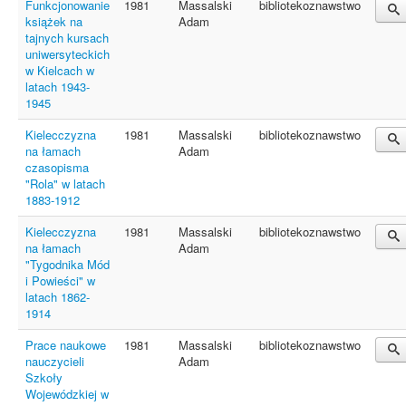
Funkcjonowanie
1981
Massalski
bibliotekoznawstwo
książek na
Adam
tajnych kursach
uniwersyteckich
w Kielcach w
latach 1943-
1945
Kielecczyzna
1981
Massalski
bibliotekoznawstwo
na łamach
Adam
czasopisma
"Rola" w latach
1883-1912
Kielecczyzna
1981
Massalski
bibliotekoznawstwo
na łamach
Adam
"Tygodnika Mód
i Powieści" w
latach 1862-
1914
Prace naukowe
1981
Massalski
bibliotekoznawstwo
nauczycieli
Adam
Szkoły
Wojewódzkiej w