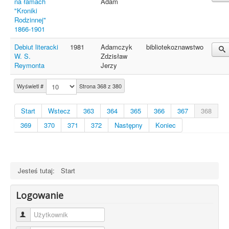
na łamach
Adam
"Kroniki
Rodzinnej"
1866-1901
Debiut literacki
1981
Adamczyk
bibliotekoznawstwo
W. S.
Zdzisław
Reymonta
Jerzy
Wyświetl #
Strona 368 z 380
Start
Wstecz
363
364
365
366
367
368
369
370
371
372
Następny
Koniec
Jesteś tutaj:
Start
Logowanie
Użytkownik