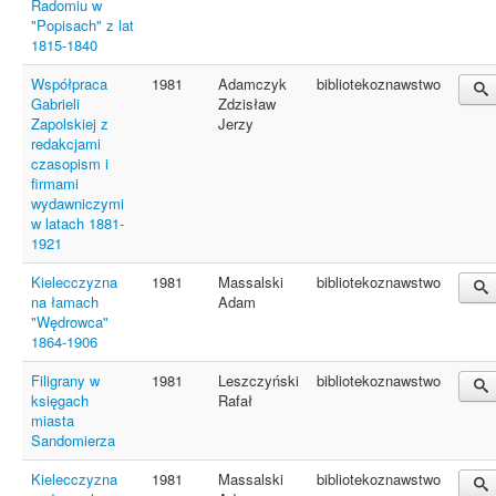
Radomiu w
"Popisach" z lat
1815-1840
Współpraca
1981
Adamczyk
bibliotekoznawstwo
Gabrieli
Zdzisław
Zapolskiej z
Jerzy
redakcjami
czasopism i
firmami
wydawniczymi
w latach 1881-
1921
Kielecczyzna
1981
Massalski
bibliotekoznawstwo
na łamach
Adam
"Wędrowca"
1864-1906
Filigrany w
1981
Leszczyński
bibliotekoznawstwo
księgach
Rafał
miasta
Sandomierza
Kielecczyzna
1981
Massalski
bibliotekoznawstwo