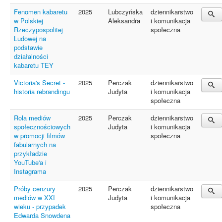
Fenomen kabaretu
2025
Lubczyńska
dziennikarstwo
w Polskiej
Aleksandra
i komunikacja
Rzeczypospolitej
społeczna
Ludowej na
podstawie
działalności
kabaretu TEY
Victoria's Secret -
2025
Perczak
dziennikarstwo
historia rebrandingu
Judyta
i komunikacja
społeczna
Rola mediów
2025
Perczak
dziennikarstwo
społecznościowych
Judyta
i komunikacja
w promocji filmów
społeczna
fabularnych na
przykładzie
YouTube'a i
Instagrama
Próby cenzury
2025
Perczak
dziennikarstwo
mediów w XXI
Judyta
i komunikacja
wieku - przypadek
społeczna
Edwarda Snowdena