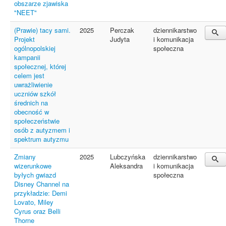
obszarze zjawiska
"NEET"
(Prawie) tacy sami.
2025
Perczak
dziennikarstwo
Projekt
Judyta
i komunikacja
ogólnopolskiej
społeczna
kampanii
społecznej, której
celem jest
uwrażliwienie
uczniów szkół
średnich na
obecność w
społeczeństwie
osób z autyzmem i
spektrum autyzmu
Zmiany
2025
Lubczyńska
dziennikarstwo
wizerunkowe
Aleksandra
i komunikacja
byłych gwiazd
społeczna
Disney Channel na
przykładzie: Demi
Lovato, Miley
Cyrus oraz Belli
Thorne