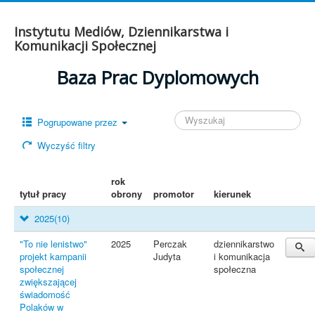
Instytutu Mediów, Dziennikarstwa i
Komunikacji Społecznej
Baza Prac Dyplomowych
Pogrupowane przez
Wyczyść filtry
rok
tytuł pracy
obrony
promotor
kierunek
2025
(10)
"To nie lenistwo"
2025
Perczak
dziennikarstwo
projekt kampanii
Judyta
i komunikacja
społecznej
społeczna
zwiększającej
świadomość
Polaków w