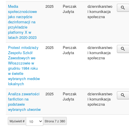
Media
2025
Perczak
dziennikarstwo
społecznościowe
Judyta
i komunikacja
jako narzędzie
społeczna
dezinformacji na
przykładzie
platformy X w
latach 2020-2023
Protest młodzieży
2025
Perczak
dziennikarstwo
Zespołu Szkół
Judyta
i komunikacja
Zawodowych we
społeczna
Włoszczowie w
grudniu 1984 roku
w świetle
wybranych mediów
lokalnych
Analiza zawartości
2025
Perczak
dziennikarstwo
fanfiction na
Judyta
i komunikacja
podstawie
społeczna
wybranych utworów
Wyświetl #
Strona 7 z 380