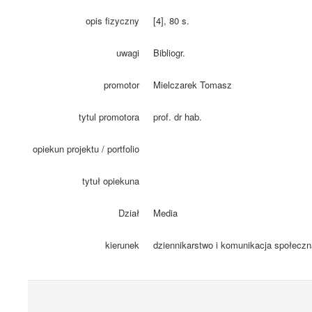
opis fizyczny
[4], 80 s.
uwagi
Bibliogr.
promotor
Mielczarek Tomasz
tytul promotora
prof. dr hab.
opiekun projektu / portfolio
tytuł opiekuna
Dział
Media
kierunek
dziennikarstwo i komunikacja społeczn