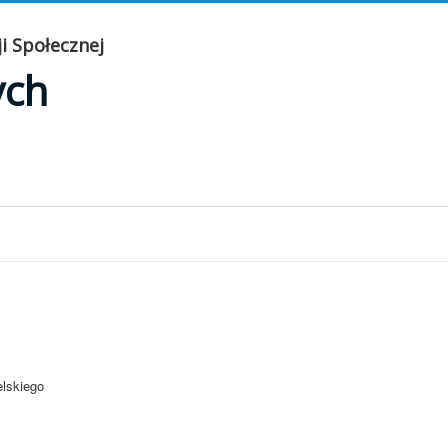
i Społecznej
ych
lskiego