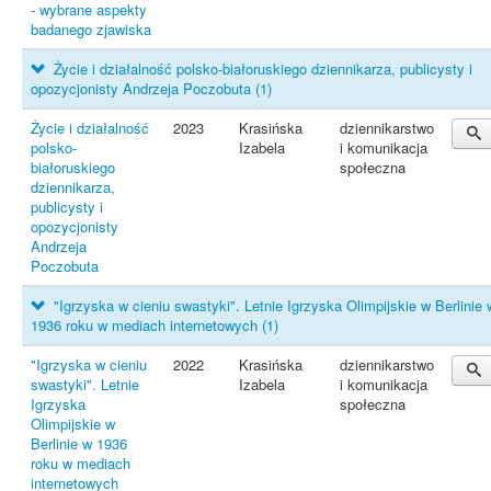
- wybrane aspekty
badanego zjawiska
Życie i działalność polsko-białoruskiego dziennikarza, publicysty i
opozycjonisty Andrzeja Poczobuta
(1)
Życie i działalność
2023
Krasińska
dziennikarstwo
polsko-
Izabela
i komunikacja
białoruskiego
społeczna
dziennikarza,
publicysty i
opozycjonisty
Andrzeja
Poczobuta
"Igrzyska w cieniu swastyki". Letnie Igrzyska Olimpijskie w Berlinie 
1936 roku w mediach internetowych
(1)
"Igrzyska w cieniu
2022
Krasińska
dziennikarstwo
swastyki". Letnie
Izabela
i komunikacja
Igrzyska
społeczna
Olimpijskie w
Berlinie w 1936
roku w mediach
internetowych