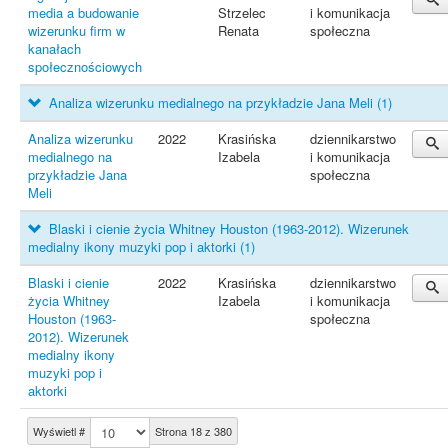
media a budowanie
Strzelec
i komunikacja
wizerunku firm w
Renata
społeczna
kanałach
społecznościowych
Analiza wizerunku medialnego na przykładzie Jana Meli
(1)
Analiza wizerunku
2022
Krasińska
dziennikarstwo
medialnego na
Izabela
i komunikacja
przykładzie Jana
społeczna
Meli
Blaski i cienie życia Whitney Houston (1963-2012). Wizerunek
medialny ikony muzyki pop i aktorki
(1)
Blaski i cienie
2022
Krasińska
dziennikarstwo
życia Whitney
Izabela
i komunikacja
Houston (1963-
społeczna
2012). Wizerunek
medialny ikony
muzyki pop i
aktorki
Wyświetl #
Strona 18 z 380