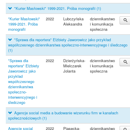
"Kurier Masłowski" 1999-2021. Próba monografii
(1)
"Kurier Masłowski"
2022
Lubczyńska
dziennikarstwo
1999-2021. Próba
Aleksandra
i komunikacja
monografii
społeczna
"Sprawa dla reportera" Elżbiety Jaworowicz jako przykład
współczesnego dziennikarstwa społeczno-interwencyjnego i śledczego
(1)
"Sprawa dla
2022
Dzierżyńska-
dziennikarstwo
reportera" Elżbiety
Mielczarek
i komunikacja
Jaworowicz jako
Jolanta
społeczna
przykład
współczesnego
dziennikarstwa
społeczno-
interwencyjnego i
śledczego
Agencje social media a budowanie wizerunku firm w kanałach
społecznościowych
(1)
Agencje social
2022
Piasecka-
dziennikarstwo