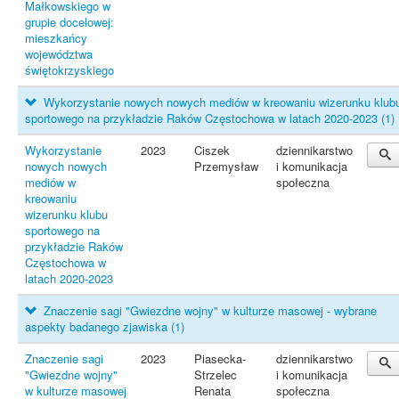
Małkowskiego w
grupie docelowej:
mieszkańcy
województwa
świętokrzyskiego
Wykorzystanie nowych nowych mediów w kreowaniu wizerunku klub
sportowego na przykładzie Raków Częstochowa w latach 2020-2023
(1)
Wykorzystanie
2023
Ciszek
dziennikarstwo
nowych nowych
Przemysław
i komunikacja
mediów w
społeczna
kreowaniu
wizerunku klubu
sportowego na
przykładzie Raków
Częstochowa w
latach 2020-2023
Znaczenie sagi "Gwiezdne wojny" w kulturze masowej - wybrane
aspekty badanego zjawiska
(1)
Znaczenie sagi
2023
Piasecka-
dziennikarstwo
"Gwiezdne wojny"
Strzelec
i komunikacja
w kulturze masowej
Renata
społeczna