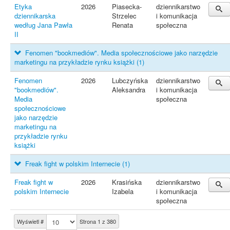
Etyka
2026
Piasecka-
dziennikarstwo
dziennikarska
Strzelec
i komunikacja
według Jana Pawła
Renata
społeczna
II
Fenomen "bookmediów". Media społecznościowe jako narzędzie
marketingu na przykładzie rynku książki
(1)
Fenomen
2026
Lubczyńska
dziennikarstwo
"bookmediów".
Aleksandra
i komunikacja
Media
społeczna
społecznościowe
jako narzędzie
marketingu na
przykładzie rynku
książki
Freak fight w polskim Internecie
(1)
Freak fight w
2026
Krasińska
dziennikarstwo
polskim Internecie
Izabela
i komunikacja
społeczna
Wyświetl #
Strona 1 z 380