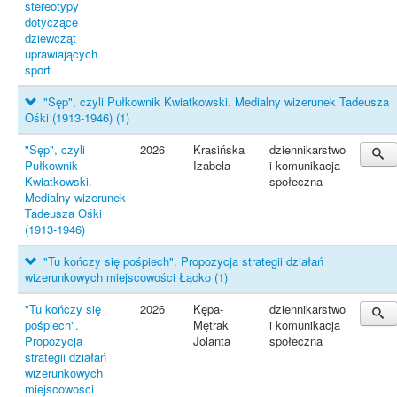
stereotypy
dotyczące
dziewcząt
uprawiających
sport
"Sęp", czyli Pułkownik Kwiatkowski. Medialny wizerunek Tadeusza
Ośki (1913-1946)
(1)
"Sęp", czyli
2026
Krasińska
dziennikarstwo
Pułkownik
Izabela
i komunikacja
Kwiatkowski.
społeczna
Medialny wizerunek
Tadeusza Ośki
(1913-1946)
"Tu kończy się pośpiech". Propozycja strategii działań
wizerunkowych miejscowości Łącko
(1)
"Tu kończy się
2026
Kępa-
dziennikarstwo
pośpiech".
Mętrak
i komunikacja
Propozycja
Jolanta
społeczna
strategii działań
wizerunkowych
miejscowości