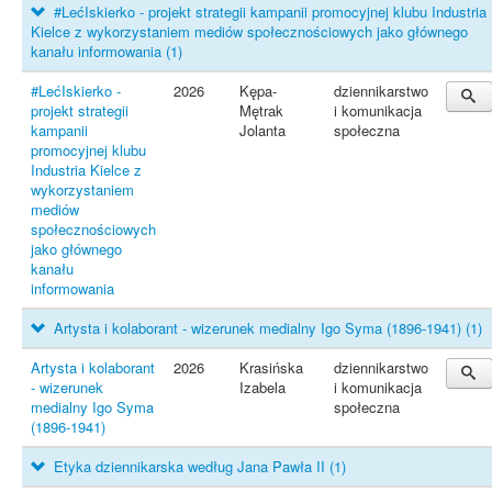
#LećIskierko - projekt strategii kampanii promocyjnej klubu Industria
Kielce z wykorzystaniem mediów społecznościowych jako głównego
kanału informowania
(1)
#LećIskierko -
2026
Kępa-
dziennikarstwo
projekt strategii
Mętrak
i komunikacja
kampanii
Jolanta
społeczna
promocyjnej klubu
Industria Kielce z
wykorzystaniem
mediów
społecznościowych
jako głównego
kanału
informowania
Artysta i kolaborant - wizerunek medialny Igo Syma (1896-1941)
(1)
Artysta i kolaborant
2026
Krasińska
dziennikarstwo
- wizerunek
Izabela
i komunikacja
medialny Igo Syma
społeczna
(1896-1941)
Etyka dziennikarska według Jana Pawła II
(1)