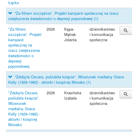
Łącko
"Za filtrem szczęścia". Projekt kampanii społecznej na rzecz
zwiększenia świadomości o depresji poporodowej
(1)
"Za filtrem
2026
Kępa-
dziennikarstwo
szczęścia". Projekt
Mętrak
i komunikacja
kampanii
Jolanta
społeczna
społecznej na
rzecz zwiększenia
świadomości o
depresji
poporodowej
"Zdobyła Oscara, poślubiła księcia". Wizerunek medialny Grace
Kelly (1929-1982) - aktorki i księżnej Monako
(1)
"Zdobyła Oscara,
2026
Krasińska
dziennikarstwo
poślubiła księcia".
Izabela
i komunikacja
Wizerunek
społeczna
medialny Grace
Kelly (1929-1982) -
aktorki i księżnej
Monako