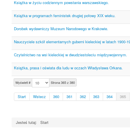
Książka w życiu codziennym powstania warszawskiego.
Książka w programach feministek drugiej połowy XIX wieku.
Dorobek wydawniczy Muzeum Narodowego w Krakowie.
Nauczyciele szkół elementarnych guberni kieleckiej w latach 1900-1
Czytelnictwo na wsi kieleckiej w dwudziestoleciu międzywojennym.
Książka, prasa i oświata dla ludu w oczach Władysława Orkana.
Wyświetl #
Strona 365 z 380
Start
Wstecz
360
361
362
363
364
365
Jesteś tutaj:
Start