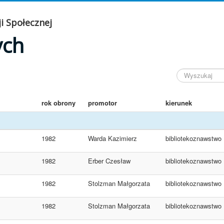
i Społecznej
ych
rok obrony
promotor
kierunek
1982
Warda Kazimierz
bibliotekoznawstwo
1982
Erber Czesław
bibliotekoznawstwo
1982
Stolzman Małgorzata
bibliotekoznawstwo
1982
Stolzman Małgorzata
bibliotekoznawstwo