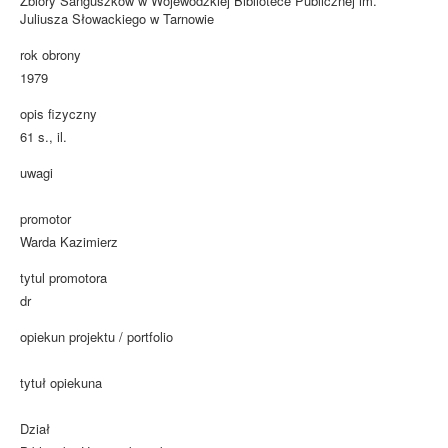
Zbiory Sanguszków w Wojewódzkiej Bibliotece Publicznej im.
Juliusza Słowackiego w Tarnowie
rok obrony
1979
opis fizyczny
61 s., il.
uwagi
promotor
Warda Kazimierz
tytul promotora
dr
opiekun projektu / portfolio
tytuł opiekuna
Dział