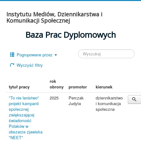
Instytutu Mediów, Dziennikarstwa i
Komunikacji Społecznej
Baza Prac Dyplomowych
Pogrupowane przez
Wyczyść filtry
rok
tytuł pracy
obrony
promotor
kierunek
"To nie lenistwo"
2025
Perczak
dziennikarstwo
projekt kampanii
Judyta
i komunikacja
społecznej
społeczna
zwiększającej
świadomość
Polaków w
obszarze zjawiska
"NEET"