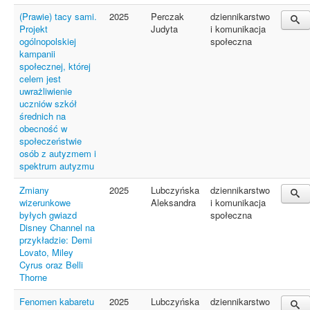
(Prawie) tacy sami.
2025
Perczak
dziennikarstwo
Projekt
Judyta
i komunikacja
ogólnopolskiej
społeczna
kampanii
społecznej, której
celem jest
uwrażliwienie
uczniów szkół
średnich na
obecność w
społeczeństwie
osób z autyzmem i
spektrum autyzmu
Zmiany
2025
Lubczyńska
dziennikarstwo
wizerunkowe
Aleksandra
i komunikacja
byłych gwiazd
społeczna
Disney Channel na
przykładzie: Demi
Lovato, Miley
Cyrus oraz Belli
Thorne
Fenomen kabaretu
2025
Lubczyńska
dziennikarstwo