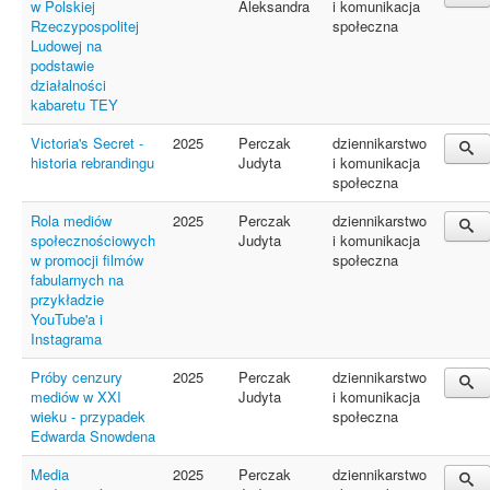
w Polskiej
Aleksandra
i komunikacja
Rzeczypospolitej
społeczna
Ludowej na
podstawie
działalności
kabaretu TEY
Victoria's Secret -
2025
Perczak
dziennikarstwo
historia rebrandingu
Judyta
i komunikacja
społeczna
Rola mediów
2025
Perczak
dziennikarstwo
społecznościowych
Judyta
i komunikacja
w promocji filmów
społeczna
fabularnych na
przykładzie
YouTube'a i
Instagrama
Próby cenzury
2025
Perczak
dziennikarstwo
mediów w XXI
Judyta
i komunikacja
wieku - przypadek
społeczna
Edwarda Snowdena
Media
2025
Perczak
dziennikarstwo