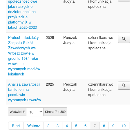
społecznościowe
Judyta
i komunikacja
jako narzędzie
społeczna
dezinformacji na
przykładzie
platformy X w
latach 2020-2023
Protest młodzieży
2025
Perczak
dziennikarstwo
Zespołu Szkół
Judyta
i komunikacja
Zawodowych we
społeczna
Włoszczowie w
grudniu 1984 roku
w świetle
wybranych mediów
lokalnych
Analiza zawartości
2025
Perczak
dziennikarstwo
fanfiction na
Judyta
i komunikacja
podstawie
społeczna
wybranych utworów
Wyświetl #
Strona 7 z 380
Start
Wstecz
2
3
4
5
6
7
8
9
10