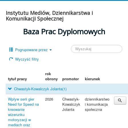
Instytutu Mediów, Dziennikarstwa i
Komunikacji Społecznej
Baza Prac Dyplomowych
Pogrupowane przez
Wyczyść filtry
rok
tytuł pracy
obrony
promotor
kierunek
Chwastyk-Kowalczyk Jolanta
(1)
Wpływ serii gier
2026
Chwastyk-
dziennikarstwo
Need for Speed na
Kowalczyk
i komunikacja
kreowanie
Jolanta
społeczna
wizerunku
motoryzacji w
mediach oraz