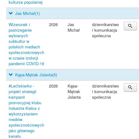
kulturze popularnej
Jas Michał
(1)
Wizerunek i
2026
Jas
dziennikarstwo
postrzeganie
Michał
i komunikacja
wybranych
społeczna
subkultur w
polskich mediach
społecznościowych
w czasie izolocji
pandemii COVID-19
Kępa-Mętrak Jolanta
(5)
#LećIskierko -
2026
Kępa-
dziennikarstwo
projekt strategii
Mętrak
i komunikacja
kampanii
Jolanta
społeczna
promocyjnej klubu
Industria Kielce z
wykorzystaniem
mediów
społecznościowych
jako głównego
kanału