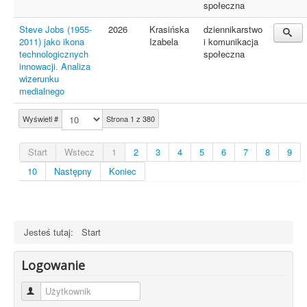
społeczna
Steve Jobs (1955-
2026
Krasińska
dziennikarstwo
2011) jako ikona
Izabela
i komunikacja
technologicznych
społeczna
innowacji. Analiza
wizerunku
medialnego
Wyświetl #
Strona 1 z 380
Start
Wstecz
1
2
3
4
5
6
7
8
9
10
Następny
Koniec
Jesteś tutaj:
Start
Logowanie
Użytkownik