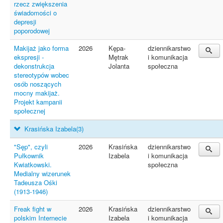
rzecz zwiększenia
świadomości o
depresji
poporodowej
Makijaż jako forma
2026
Kępa-
dziennikarstwo
ekspresji -
Mętrak
i komunikacja
dekonstrukcja
Jolanta
społeczna
stereotypów wobec
osób noszących
mocny makijaż.
Projekt kampanii
społecznej
Krasińska Izabela
(3)
"Sęp", czyli
2026
Krasińska
dziennikarstwo
Pułkownik
Izabela
i komunikacja
Kwiatkowski.
społeczna
Medialny wizerunek
Tadeusza Ośki
(1913-1946)
Freak fight w
2026
Krasińska
dziennikarstwo
polskim Internecie
Izabela
i komunikacja