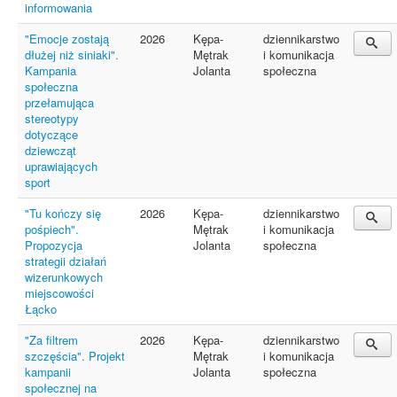
informowania
"Emocje zostają
2026
Kępa-
dziennikarstwo
dłużej niż siniaki".
Mętrak
i komunikacja
Kampania
Jolanta
społeczna
społeczna
przełamująca
stereotypy
dotyczące
dziewcząt
uprawiających
sport
"Tu kończy się
2026
Kępa-
dziennikarstwo
pośpiech".
Mętrak
i komunikacja
Propozycja
Jolanta
społeczna
strategii działań
wizerunkowych
miejscowości
Łącko
"Za filtrem
2026
Kępa-
dziennikarstwo
szczęścia". Projekt
Mętrak
i komunikacja
kampanii
Jolanta
społeczna
społecznej na