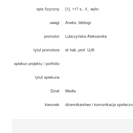
opis fizyczny
[1], 117 s., il., wykr.
uwagi
Aneks, bibliogr.
promotor
Lubczyńska Aleksandra
tytul promotora
dr hab. prof. UJK
opiekun projektu / portfolio
tytuł opiekuna
Dział
Media
kierunek
dziennikarstwo i komunikacja społeczn