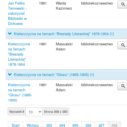
Jan Feliks
1981
Warda
bibliotekoznawstwo
Tarnowski -
Kazimierz
założyciel
Biblioteki w
Dzikowie
Kielecczyzna na łamach "Biesiady Literackiej" 1878-1904
(1)
Kielecczyzna
1981
Massalski
bibliotekoznawstwo
na łamach
Adam
"Biesiady
Literackiej"
1878-1904
Kielecczyzna na łamach "Głosu" (1895-1905)
(1)
Kielecczyzna
1981
Massalski
bibliotekoznawstwo
na łamach
Adam
"Głosu" (1895-
1905)
Wyświetl #
Strona 368 z 380
Start
Wstecz
363
364
365
366
367
368