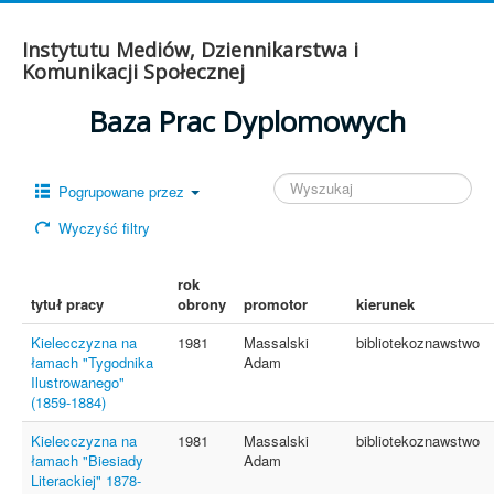
Instytutu Mediów, Dziennikarstwa i
Komunikacji Społecznej
Baza Prac Dyplomowych
Pogrupowane przez
Wyczyść filtry
rok
tytuł pracy
obrony
promotor
kierunek
Kielecczyzna na
1981
Massalski
bibliotekoznawstwo
łamach "Tygodnika
Adam
Ilustrowanego"
(1859-1884)
Kielecczyzna na
1981
Massalski
bibliotekoznawstwo
łamach "Biesiady
Adam
Literackiej" 1878-