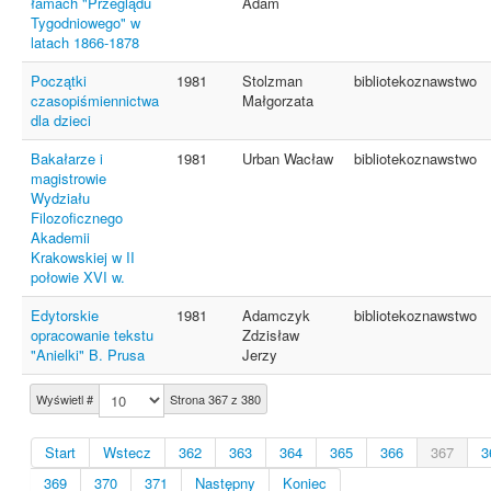
łamach "Przeglądu
Adam
Tygodniowego" w
latach 1866-1878
Początki
1981
Stolzman
bibliotekoznawstwo
czasopiśmiennictwa
Małgorzata
dla dzieci
Bakałarze i
1981
Urban Wacław
bibliotekoznawstwo
magistrowie
Wydziału
Filozoficznego
Akademii
Krakowskiej w II
połowie XVI w.
Edytorskie
1981
Adamczyk
bibliotekoznawstwo
opracowanie tekstu
Zdzisław
"Anielki" B. Prusa
Jerzy
Wyświetl #
Strona 367 z 380
Start
Wstecz
362
363
364
365
366
367
3
369
370
371
Następny
Koniec