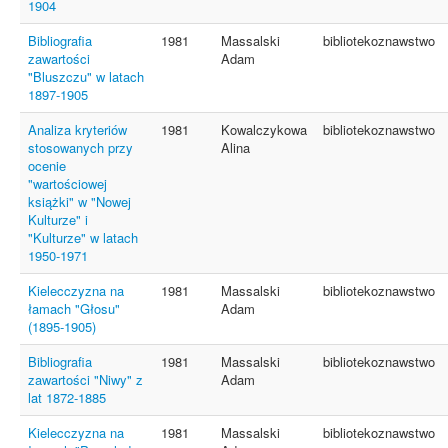
1904
Bibliografia
1981
Massalski
bibliotekoznawstwo
zawartości
Adam
"Bluszczu" w latach
1897-1905
Analiza kryteriów
1981
Kowalczykowa
bibliotekoznawstwo
stosowanych przy
Alina
ocenie
"wartościowej
książki" w "Nowej
Kulturze" i
"Kulturze" w latach
1950-1971
Kielecczyzna na
1981
Massalski
bibliotekoznawstwo
łamach "Głosu"
Adam
(1895-1905)
Bibliografia
1981
Massalski
bibliotekoznawstwo
zawartości "Niwy" z
Adam
lat 1872-1885
Kielecczyzna na
1981
Massalski
bibliotekoznawstwo