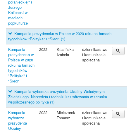
połanieckiej" i
Jerzego
Kalibabki w
mediach i
popkulturze
Kampania prezydencka w Polsce w 2020 roku na łamach
tygodników "Polityka" i "Sieci"
(1)
Kampania
2022
Krasińska
dziennikarstwo
prezydencka w
Izabela
i komunikacja
Polsce w 2020
społeczna
roku na łamach
tygodników
"Polityka" i
"Sieci"
Kampania wyborcza prezydenta Ukrainy Wolodymyra
Zeleńskiego. Narzędzia i techniki kształtowania wizerunku
współczesnego polityka
(1)
Kampania
2022
Mielczarek
dziennikarstwo
wyborcza
Tomasz
i komunikacja
prezydenta
społeczna
Ukrainy