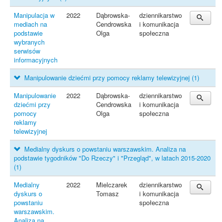
Manipulacja w
2022
Dąbrowska-
dziennikarstwo
mediach na
Cendrowska
i komunikacja
podstawie
Olga
społeczna
wybranych
serwisów
informacyjnych
Manipulowanie dziećmi przy pomocy reklamy telewizyjnej
(1)
Manipulowanie
2022
Dąbrowska-
dziennikarstwo
dziećmi przy
Cendrowska
i komunikacja
pomocy
Olga
społeczna
reklamy
telewizyjnej
Medialny dyskurs o powstaniu warszawskim. Analiza na
podstawie tygodników "Do Rzeczy" i "Przegląd", w latach 2015-2020
(1)
Medialny
2022
Mielczarek
dziennikarstwo
dyskurs o
Tomasz
i komunikacja
powstaniu
społeczna
warszawskim.
Analiza na