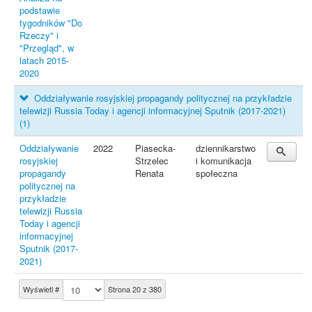
podstawie
tygodników "Do
Rzeczy" i
"Przegląd", w
latach 2015-
2020
Oddziaływanie rosyjskiej propagandy politycznej na przykładzie
telewizji Russia Today i agencji informacyjnej Sputnik (2017-2021)
(1)
Oddziaływanie
2022
Piasecka-
dziennikarstwo
rosyjskiej
Strzelec
i komunikacja
propagandy
Renata
społeczna
politycznej na
przykładzie
telewizji Russia
Today i agencji
informacyjnej
Sputnik (2017-
2021)
Wyświetl #
Strona 20 z 380