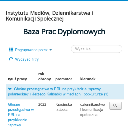
Instytutu Mediów, Dziennikarstwa i
Komunikacji Społecznej
Baza Prac Dyplomowych
Pogrupowane przez
Wyczyść filtry
rok
tytuł pracy
obrony
promotor
kierunek
Głośne przestępstwa w PRL na przykładzie "sprawy
połanieckiej" i Jerzego Kalibabki w mediach i popkulturze
(1)
Głośne
2022
Krasińska
dziennikarstwo
przestępstwa w
Izabela
i komunikacja
PRL na
społeczna
przykładzie
"sprawy