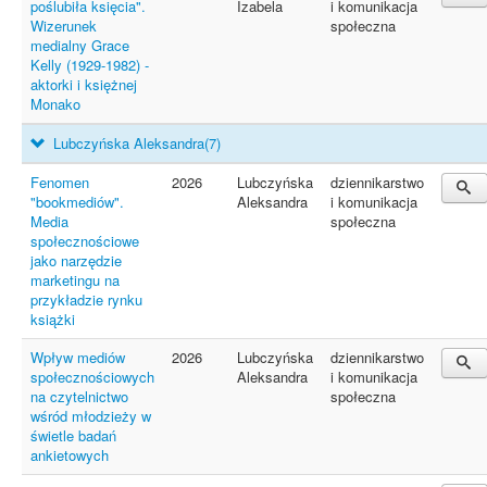
poślubiła księcia".
Izabela
i komunikacja
Wizerunek
społeczna
medialny Grace
Kelly (1929-1982) -
aktorki i księżnej
Monako
Lubczyńska Aleksandra
(7)
Fenomen
2026
Lubczyńska
dziennikarstwo
"bookmediów".
Aleksandra
i komunikacja
Media
społeczna
społecznościowe
jako narzędzie
marketingu na
przykładzie rynku
książki
Wpływ mediów
2026
Lubczyńska
dziennikarstwo
społecznościowych
Aleksandra
i komunikacja
na czytelnictwo
społeczna
wśród młodzieży w
świetle badań
ankietowych