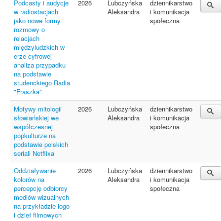
Podcasty i audycje
2026
Lubczyńska
dziennikarstwo
w radiostacjach
Aleksandra
i komunikacja
jako nowe formy
społeczna
rozmowy o
relacjach
międzyludzkich w
erze cyfrowej -
analiza przypadku
na podstawie
studenckiego Radia
"Fraszka"
Motywy mitologii
2026
Lubczyńska
dziennikarstwo
słowiańskiej we
Aleksandra
i komunikacja
współczesnej
społeczna
popkulturze na
podstawie polskich
seriali Netflixa
Oddziaływanie
2026
Lubczyńska
dziennikarstwo
kolorów na
Aleksandra
i komunikacja
percepcję odbiorcy
społeczna
mediów wizualnych
na przykładzie logo
i dzieł filmowych