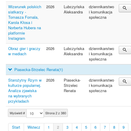
Wizerunek polskich
2026
Lubczyńska
dziennikarstwo
siatkarzy -
Aleksandra
i komunikacja
Tomasza Fornala,
społeczna
Karola Kłosa i
Norberta Hubera na
platformie
Instagram
Obraz gier i graczy
2026
Lubczyńska
dziennikarstwo
w mediach
Aleksandra
i komunikacja
społeczna
Piasecka-Strzelec Renata
(1)
Starożytny Rzym w
2026
Piasecka-
dziennikarstwo
kulturze popularnej.
Strzelec
i komunikacja
Analiza zjawiska
Renata
społeczna
na wybranych
przykładach
Wyświetl #
Strona 2 z 380
Start
Wstecz
1
2
3
4
5
6
7
8
9