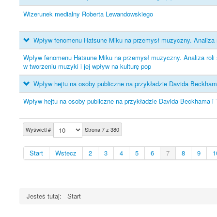
Wizerunek medialny Roberta Lewandowskiego
Wpływ fenomenu Hatsune Miku na przemysł muzyczny. Analiza roli
Wpływ fenomenu Hatsune Miku na przemysł muzyczny. Analiza roli sz
w tworzeniu muzyki i jej wpływ na kulturę pop
Wpływ hejtu na osoby publiczne na przykładzie Davida Beckhama
Wpływ hejtu na osoby publiczne na przykładzie Davida Beckhama i T
Wyświetl #
Strona 7 z 380
Start
Wstecz
2
3
4
5
6
7
8
9
1
Jesteś tutaj:
Start