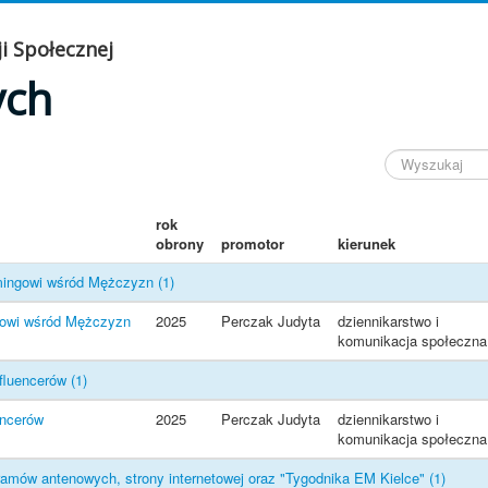
i Społecznej
ych
rok
obrony
promotor
kierunek
amingowi wśród Mężczyzn
(1)
gowi wśród Mężczyzn
2025
Perczak Judyta
dziennikarstwo i
komunikacja społeczna
nfluencerów
(1)
encerów
2025
Perczak Judyta
dziennikarstwo i
komunikacja społeczna
ramów antenowych, strony internetowej oraz "Tygodnika EM Kielce"
(1)