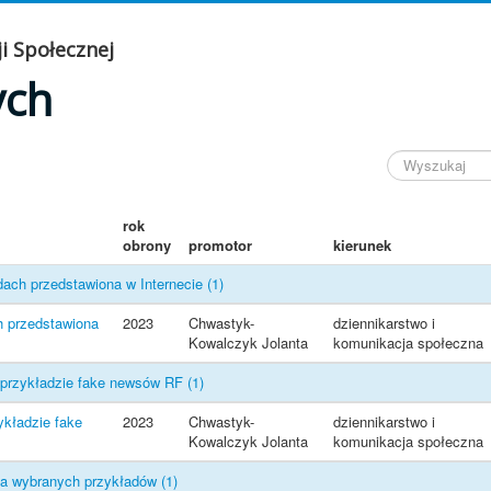
i Społecznej
ych
rok
obrony
promotor
kierunek
dach przedstawiona w Internecie
(1)
h przedstawiona
2023
Chwastyk-
dziennikarstwo i
Kowalczyk Jolanta
komunikacja społeczna
 przykładzie fake newsów RF
(1)
ykładzie fake
2023
Chwastyk-
dziennikarstwo i
Kowalczyk Jolanta
komunikacja społeczna
iza wybranych przykładów
(1)