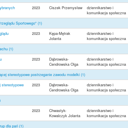
wybranych
2023
Ciszek Przemysław
dziennikarstwo i
komunikacja społeczna
Przeglądu Sportowego"
(1)
glądu
2023
Kępa-Mętrak
dziennikarstwo i
Jolanta
komunikacja społeczna
Wiechu
(1)
hu
2023
Dąbrowska-
dziennikarstwo i
Cendrowska Olga
komunikacja społeczna
ującej stereotypowe postrzeganie zawodu modelki
(1)
j stereotypowe
2023
Dąbrowska-
dziennikarstwo i
Cendrowska Olga
komunikacja społeczna
)
2023
Chwastyk-
dziennikarstwo i
Kowalczyk Jolanta
komunikacja społeczna
rup dla pań
(1)