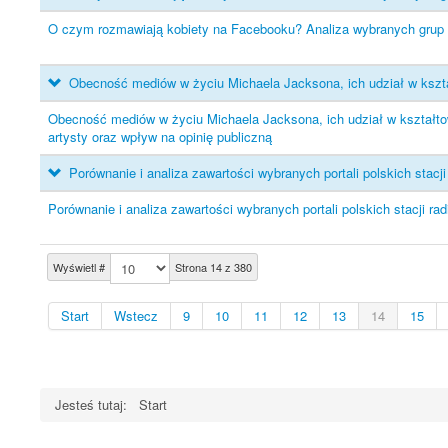
O czym rozmawiają kobiety na Facebooku? Analiza wybranych grup 
Obecność mediów w życiu Michaela Jacksona, ich udział w kszta
Obecność mediów w życiu Michaela Jacksona, ich udział w kształt
artysty oraz wpływ na opinię publiczną
Porównanie i analiza zawartości wybranych portali polskich stacj
Porównanie i analiza zawartości wybranych portali polskich stacji ra
Wyświetl #
Strona 14 z 380
Start
Wstecz
9
10
11
12
13
14
15
Jesteś tutaj:
Start