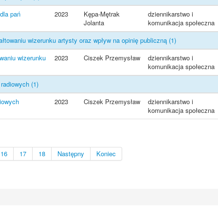
dla pań
2023
Kępa-Mętrak
dziennikarstwo i
Jolanta
komunikacja społeczna
łtowaniu wizerunku artysty oraz wpływ na opinię publiczną
(1)
owaniu wizerunku
2023
Ciszek Przemysław
dziennikarstwo i
komunikacja społeczna
i radiowych
(1)
diowych
2023
Ciszek Przemysław
dziennikarstwo i
komunikacja społeczna
16
17
18
Następny
Koniec