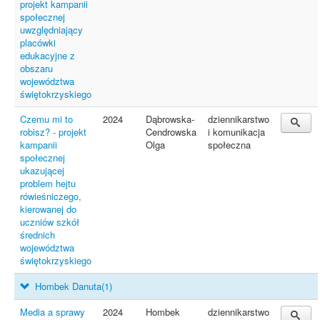
projekt kampanii
społecznej
uwzględniający
placówki
edukacyjne z
obszaru
województwa
świętokrzyskiego
Czemu mi to
2024
Dąbrowska-
dziennikarstwo
robisz? - projekt
Cendrowska
i komunikacja
kampanii
Olga
społeczna
społecznej
ukazującej
problem hejtu
rówieśniczego,
kierowanej do
uczniów szkół
średnich
województwa
świętokrzyskiego
Hombek Danuta
(1)
Media a sprawy
2024
Hombek
dziennikarstwo