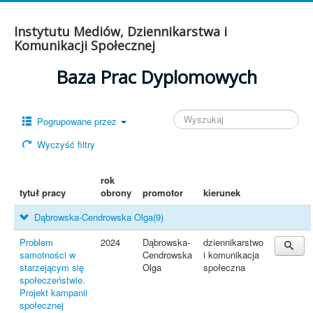
Instytutu Mediów, Dziennikarstwa i
Komunikacji Społecznej
Baza Prac Dyplomowych
Pogrupowane przez
Wyczyść filtry
rok
tytuł pracy
obrony
promotor
kierunek
Dąbrowska-Cendrowska Olga
(9)
Problem
2024
Dąbrowska-
dziennikarstwo
samotności w
Cendrowska
i komunikacja
starzejącym się
Olga
społeczna
społeczeństwie.
Projekt kampanii
społecznej