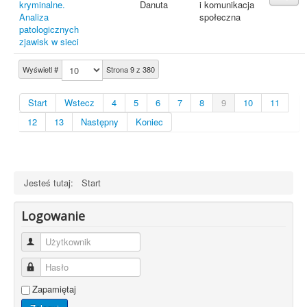
kryminalne.
Danuta
i komunikacja
Analiza
społeczna
patologicznych
zjawisk w sieci
Wyświetl #
Strona 9 z 380
Start
Wstecz
4
5
6
7
8
9
10
11
12
13
Następny
Koniec
Jesteś tutaj:
Start
Logowanie
Użytkownik
Hasło
Zapamiętaj