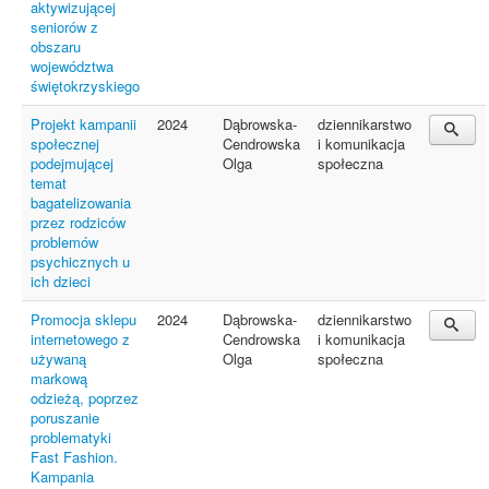
aktywizującej
seniorów z
obszaru
województwa
świętokrzyskiego
Projekt kampanii
2024
Dąbrowska-
dziennikarstwo
społecznej
Cendrowska
i komunikacja
podejmującej
Olga
społeczna
temat
bagatelizowania
przez rodziców
problemów
psychicznych u
ich dzieci
Promocja sklepu
2024
Dąbrowska-
dziennikarstwo
internetowego z
Cendrowska
i komunikacja
używaną
Olga
społeczna
markową
odzieżą, poprzez
poruszanie
problematyki
Fast Fashion.
Kampania