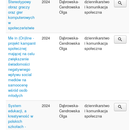
Stereotypowy
2024
Dąbrowska-
dziennikarstwo
obraz graczy
Cendrowska
i komunikacja
oraz gier
Olga
społeczna
komputerowych
w
społeczeństwie
Me in (On)line -
2024
Dąbrowska-
dziennikarstwo
projekt kampanii
Cendrowska
i komunikacja
społecznej
Olga
społeczna
mającej na celu
zwiększenie
świadomości
negatywnego
wpływu social
mediów na
samoocenę
wśród osób
młodych
System
2024
Dąbrowska-
dziennikarstwo
edukacji, a
Cendrowska
i komunikacja
kreatywność w
Olga
społeczna
polskich
szkołach -