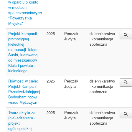
w oparciu o konto
w mediach
społecznościowych
"Rowerzystka
Miejska"
Projekt kampanii
2025
Perczak
dziennikarstwo
promocyjnej
Judyta
i komunikacja
kieleckiej
społeczna
restauracji Tokyo
Sushi, kierowanej
do mieszkańców
Kielc i powiatu
kieleckiego
Równość w ciele:
2025
Perczak
dziennikarstwo
Projekt Kampanii
Judyta
i komunikacja
Przeciwdziałającej
społeczna
Bodyshamingowi
wśród Mężczyzn
Twarz skryta za
2025
Perczak
dziennikarstwo
(nie)jedzeniem -
Judyta
i komunikacja
projekt
społeczna
ogólnopolskiej