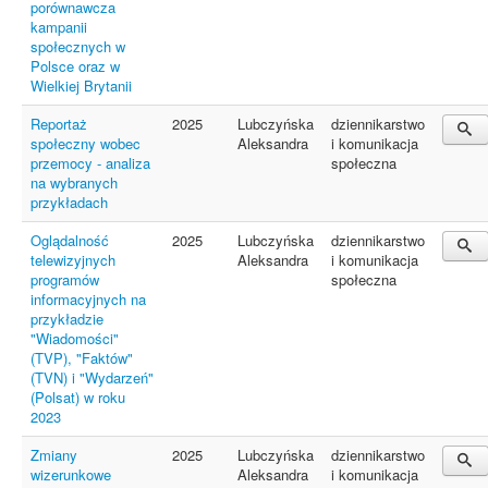
porównawcza
kampanii
społecznych w
Polsce oraz w
Wielkiej Brytanii
Reportaż
2025
Lubczyńska
dziennikarstwo
społeczny wobec
Aleksandra
i komunikacja
przemocy - analiza
społeczna
na wybranych
przykładach
Oglądalność
2025
Lubczyńska
dziennikarstwo
telewizyjnych
Aleksandra
i komunikacja
programów
społeczna
informacyjnych na
przykładzie
"Wiadomości"
(TVP), "Faktów"
(TVN) i "Wydarzeń"
(Polsat) w roku
2023
Zmiany
2025
Lubczyńska
dziennikarstwo
wizerunkowe
Aleksandra
i komunikacja