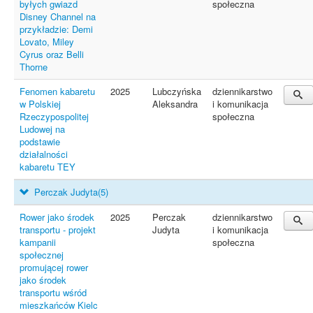
byłych gwiazd
społeczna
Disney Channel na
przykładzie: Demi
Lovato, Miley
Cyrus oraz Belli
Thorne
Fenomen kabaretu
2025
Lubczyńska
dziennikarstwo
w Polskiej
Aleksandra
i komunikacja
Rzeczypospolitej
społeczna
Ludowej na
podstawie
działalności
kabaretu TEY
Perczak Judyta
(5)
Rower jako środek
2025
Perczak
dziennikarstwo
transportu - projekt
Judyta
i komunikacja
kampanii
społeczna
społecznej
promującej rower
jako środek
transportu wśród
mieszkańców Kielc