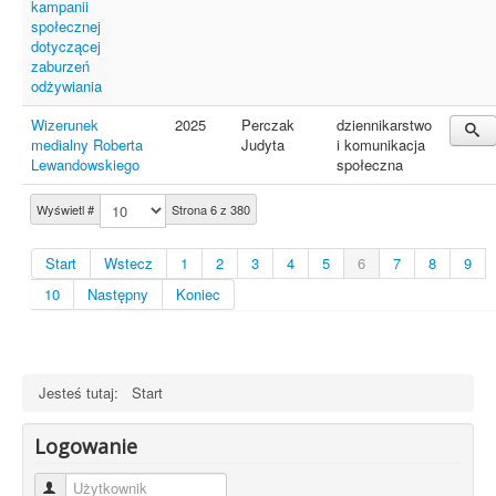
kampanii
społecznej
dotyczącej
zaburzeń
odżywiania
Wizerunek
2025
Perczak
dziennikarstwo
medialny Roberta
Judyta
i komunikacja
Lewandowskiego
społeczna
Wyświetl #
Strona 6 z 380
Start
Wstecz
1
2
3
4
5
6
7
8
9
10
Następny
Koniec
Jesteś tutaj:
Start
Logowanie
Użytkownik