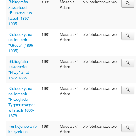
Bibliografia
1981
Massalski
bibliotekoznawstwo
zawartości
Adam
"Bluszczu" w
latach 1897-
1905
Kielecczyzna
1981
Massalski
bibliotekoznawstwo
na łamach
Adam
"Głosu" (1895-
1905)
Bibliografia
1981
Massalski
bibliotekoznawstwo
zawartości
Adam
"Niwy" z lat
1872-1885
Kielecczyzna
1981
Massalski
bibliotekoznawstwo
na łamach
Adam
"Przeglądu
Tygodniowego"
w latach 1866-
1878
Funkcjonowanie
1981
Massalski
bibliotekoznawstwo
książek na
Adam