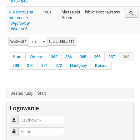
1815-1840
Kielecczyzna
1981
Massalski
bibliotekoznawstwo
na łamach
Adam
"Wędrowca"
1864-1906
Wyświetl #
Strona 368 z 380
Start
Wstecz
363
364
365
366
367
368
369
370
371
372
Następny
Koniec
Jesteś tutaj:
Start
Logowanie
Użytkownik
Hasło