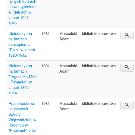
tajnych kursach
uniwersyteckich
w Kielcach w
latach 1943-
1945
Kielecczyzna
1981
Massalski
bibliotekoznawstwo
na łamach
Adam
czasopisma
"Rola" w latach
1883-1912
Kielecczyzna
1981
Massalski
bibliotekoznawstwo
na łamach
Adam
"Tygodnika Mód
i Powieści" w
latach 1862-
1914
Prace naukowe
1981
Massalski
bibliotekoznawstwo
nauczycieli
Adam
Szkoły
Wojewódzkiej w
Radomiu w
"Popisach" z lat