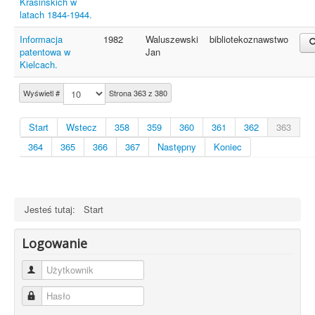
Krasińskich w
latach 1844-1944.
Informacja
1982
Waluszewski
bibliotekoznawstwo
patentowa w
Jan
Kielcach.
Wyświetl #
Strona 363 z 380
Start
Wstecz
358
359
360
361
362
363
364
365
366
367
Następny
Koniec
Jesteś tutaj:
Start
Logowanie
Użytkownik
Hasło