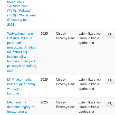
przykładzie
"Wiadomości"
(TVP), "Faktów"
(TVN) i "Wydarzeń"
(Polsat) w roku
2023
Wpływ fenomenu
2025
Ciszek
dziennikarstwo
Hatsune Miku na
Przemysław
i komunikacja
przemysł
społeczna
muzyczny. Analiza
roli sztucznej
inteligencji w
tworzeniu muzyki i
jej wpływ na kulturę
pop
MTV jako medium
2025
Ciszek
dziennikarstwo
kształtujące trendy
Przemysław
i komunikacja
w muzyce i
społeczna
kulturze
Mechanizmy
2025
Ciszek
dziennikarstwo
działania algorytmu
Przemysław
i komunikacja
Instagrama a
społeczna