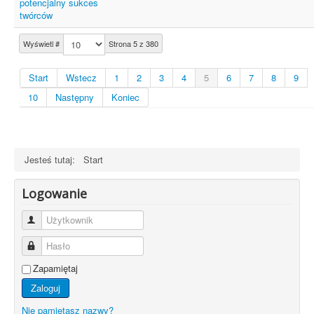
potencjalny sukces
twórców
Wyświetl #
Strona 5 z 380
Start
Wstecz
1
2
3
4
5
6
7
8
9
10
Następny
Koniec
Jesteś tutaj:
Start
Logowanie
Użytkownik
Hasło
Zapamiętaj
Zaloguj
Nie pamiętasz nazwy?