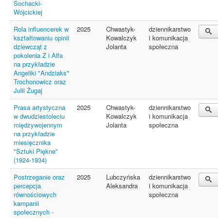
Sochacki-
Wójcickiej
Rola influencerek w
2025
Chwastyk-
dziennikarstwo
kształtowaniu opinii
Kowalczyk
i komunikacja
dziewcząt z
Jolanta
społeczna
pokolenia Z i Alfa
na przykładzie
Angeliki "Andziaks"
Trochonowicz oraz
Julii Żugaj
Prasa artystyczna
2025
Chwastyk-
dziennikarstwo
w dwudziestoleciu
Kowalczyk
i komunikacja
międzywojennym
Jolanta
społeczna
na przykładzie
miesięcznika
"Sztuki Piękne"
(1924-1934)
Postrzeganie oraz
2025
Lubczyńska
dziennikarstwo
percepcja
Aleksandra
i komunikacja
równościowych
społeczna
kampanii
społecznych -