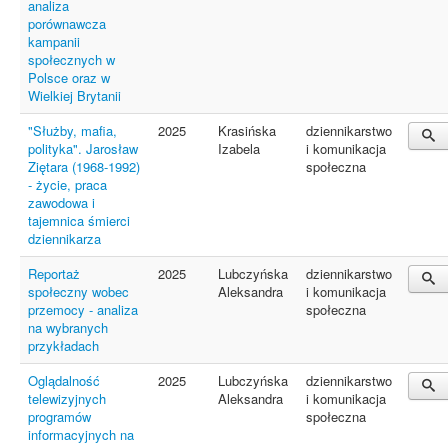
analiza
porównawcza
kampanii
społecznych w
Polsce oraz w
Wielkiej Brytanii
"Służby, mafia,
2025
Krasińska
dziennikarstwo
polityka". Jarosław
Izabela
i komunikacja
Ziętara (1968-1992)
społeczna
- życie, praca
zawodowa i
tajemnica śmierci
dziennikarza
Reportaż
2025
Lubczyńska
dziennikarstwo
społeczny wobec
Aleksandra
i komunikacja
przemocy - analiza
społeczna
na wybranych
przykładach
Oglądalność
2025
Lubczyńska
dziennikarstwo
telewizyjnych
Aleksandra
i komunikacja
programów
społeczna
informacyjnych na