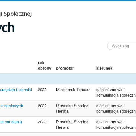
i Społecznej
ych
rok
obrony
promotor
kierunek
zędzia i techniki
2022
Mielczarek Tomasz
dziennikarstwo i
komunikacja społeczn
ecznościowych
2022
Piasecka-Strzelec
dziennikarstwo i
Renata
komunikacja społeczn
as pandemii)
2022
Piasecka-Strzelec
dziennikarstwo i
Renata
komunikacja społeczn