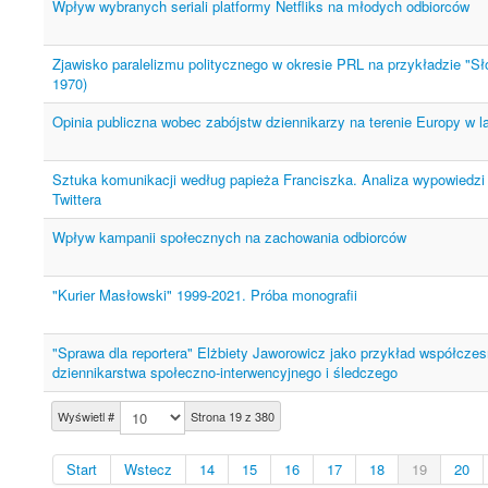
Wpływ wybranych seriali platformy Netfliks na młodych odbiorców
Zjawisko paralelizmu politycznego w okresie PRL na przykładzie "S
1970)
Opinia publiczna wobec zabójstw dziennikarzy na terenie Europy w 
Sztuka komunikacji według papieża Franciszka. Analiza wypowiedzi
Twittera
Wpływ kampanii społecznych na zachowania odbiorców
"Kurier Masłowski" 1999-2021. Próba monografii
"Sprawa dla reportera" Elżbiety Jaworowicz jako przykład współcze
dziennikarstwa społeczno-interwencyjnego i śledczego
Wyświetl #
Strona 19 z 380
Start
Wstecz
14
15
16
17
18
19
20