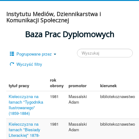
Instytutu Mediów, Dziennikarstwa i
Komunikacji Społecznej
Baza Prac Dyplomowych
Pogrupowane przez
Wyczyść filtry
rok
tytuł pracy
obrony
promotor
kierunek
Kielecczyzna na
1981
Massalski
bibliotekoznawstwo
łamach "Tygodnika
Adam
Ilustrowanego"
(1859-1884)
Kielecczyzna na
1981
Massalski
bibliotekoznawstwo
łamach "Biesiady
Adam
Literackiej" 1878-