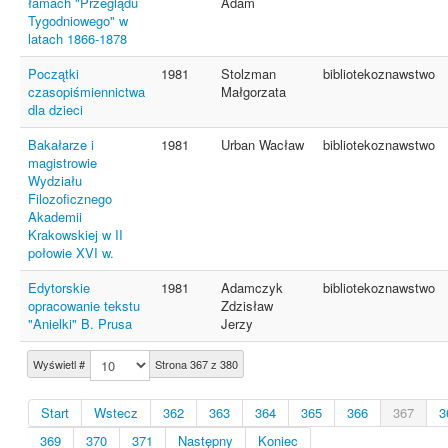
łamach "Przeglądu
Adam
Tygodniowego" w
latach 1866-1878
Początki
1981
Stolzman
bibliotekoznawstwo
czasopiśmiennictwa
Małgorzata
dla dzieci
Bakałarze i
1981
Urban Wacław
bibliotekoznawstwo
magistrowie
Wydziału
Filozoficznego
Akademii
Krakowskiej w II
połowie XVI w.
Edytorskie
1981
Adamczyk
bibliotekoznawstwo
opracowanie tekstu
Zdzisław
"Anielki" B. Prusa
Jerzy
Wyświetl #
Strona 367 z 380
Start
Wstecz
362
363
364
365
366
367
3
369
370
371
Następny
Koniec