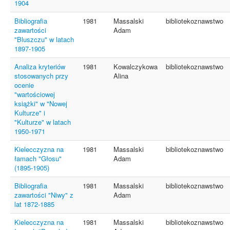
1904
Bibliografia
1981
Massalski
bibliotekoznawstwo
zawartości
Adam
"Bluszczu" w latach
1897-1905
Analiza kryteriów
1981
Kowalczykowa
bibliotekoznawstwo
stosowanych przy
Alina
ocenie
"wartościowej
książki" w "Nowej
Kulturze" i
"Kulturze" w latach
1950-1971
Kielecczyzna na
1981
Massalski
bibliotekoznawstwo
łamach "Głosu"
Adam
(1895-1905)
Bibliografia
1981
Massalski
bibliotekoznawstwo
zawartości "Niwy" z
Adam
lat 1872-1885
Kielecczyzna na
1981
Massalski
bibliotekoznawstwo