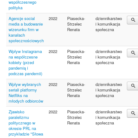
współczesnego
polityka
Agencje social
2022
Piasecka-
dziennikarstwo
media a budowanie
Strzelec
i komunikacja
wizerunku firm w
Renata
społeczna
kanałach
społecznościowych
Wpływ Instagrama
2022
Piasecka-
dziennikarstwo
na współczesne
Strzelec
i komunikacja
kobiety (przed
Renata
społeczna
pandemią i
podczas pandemii)
Wpływ wybranych
2022
Piasecka-
dziennikarstwo
seriali platformy
Strzelec
i komunikacja
Netfliks na
Renata
społeczna
młodych odbiorców
Zjawisko
2022
Piasecka-
dziennikarstwo
paralelizmu
Strzelec
i komunikacja
politycznego w
Renata
społeczna
okresie PRL na
przykładzie "Słowa