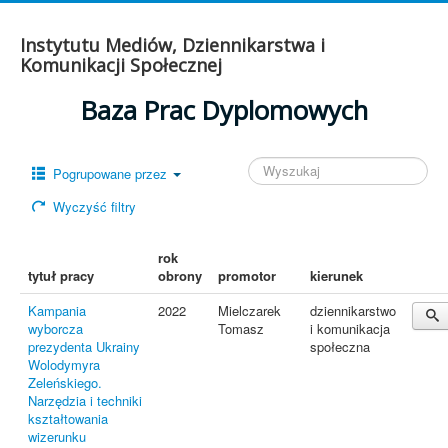
Instytutu Mediów, Dziennikarstwa i
Komunikacji Społecznej
Baza Prac Dyplomowych
Pogrupowane przez
Wyczyść filtry
rok
tytuł pracy
obrony
promotor
kierunek
Kampania
2022
Mielczarek
dziennikarstwo
wyborcza
Tomasz
i komunikacja
prezydenta Ukrainy
społeczna
Wolodymyra
Zeleńskiego.
Narzędzia i techniki
kształtowania
wizerunku