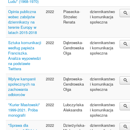
Ludu" (1968-1970)
Opinia publiczna
2022
Piasecka-
dziennikarstwo
wobec zabójstw
Strzelec
i komunikacja
dziennikarzy na
Renata
społeczna
terenie Europy w
latach 2015-2018
Sztuka komunikacji
2022
Dąbrowska-
dziennikarstwo
według papieża
Cendrowska
i komunikacja
Franciszka.
Olga
społeczna
Analiza wypowiedzi
na podstawie
Twittera
Wpływ kampanii
2022
Dąbrowska-
dziennikarstwo
społecznych na
Cendrowska
i komunikacja
zachowania
Olga
społeczna
odbiorców
"Kurier Masłowski"
2022
Lubczyńska
dziennikarstwo
1999-2021. Próba
Aleksandra
i komunikacja
monografii
społeczna
"Sprawa dla
2022
Dzierżyńska-
dziennikarstwo