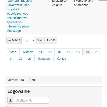
reportera" Elżbiety
Mielczarek
i komunikacja
Jaworowicz jako
Jolanta
społeczna
przykład
współczesnego
dziennikarstwa
społeczno-
interwencyjnego i
śledczego
Wyświetl #
Strona 19 z 380
Start
Wstecz
14
15
16
17
18
19
20
21
22
23
Następny
Koniec
Jesteś tutaj:
Start
Logowanie
Użytkownik