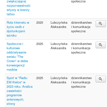
zwiększającej
społeczna
rozpoznawalność
artysty w branży
tattoo
Rola Internetu w
2025
Lubczyńska
dziennikarstwo
życiu osób z
Aleksandra
i komunikacja
dysfunkcjami
społeczna
wzroku
Społeczne i
2025
Lubczyńska
dziennikarstwo
kulturowe
Aleksandra
i komunikacja
oddziaływanie
społeczna
serialu "The
Crown" w dobie
konwergencji
mediów
Sport w "Radiu
2025
Lubczyńska
dziennikarstwo
EM Kielce" w
Aleksandra
i komunikacja
2023 roku. Analiza
społeczna
zawartości
programów
antenowych,
strony