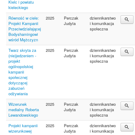
Kielc i powiatu
kieleckiego
Równość w ciele:
2025
Perczak
dziennikarstwo
Projekt Kampanii
Judyta
i komunikacja
Przeciwdziałającej
społeczna
Bodyshamingowi
wśród Mężczyzn
Twarz skryta za
2025
Perczak
dziennikarstwo
(nie)jedzeniem -
Judyta
i komunikacja
projekt
społeczna
ogólnopolskiej
kampanii
społecznej
dotyczącej
zaburzeń
odżywiania
Wizerunek
2025
Perczak
dziennikarstwo
medialny Roberta
Judyta
i komunikacja
Lewandowskiego
społeczna
Projekt kampanii
2025
Perczak
dziennikarstwo
wizerunkowej
Judyta
i komunikacja