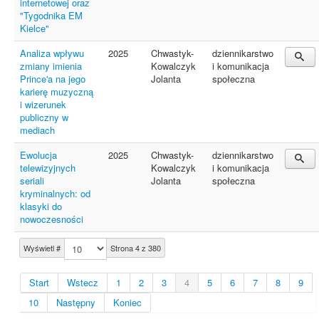
internetowej oraz
"Tygodnika EM
Kielce"
Analiza wpływu
2025
Chwastyk-
dziennikarstwo
zmiany imienia
Kowalczyk
i komunikacja
Prince'a na jego
Jolanta
społeczna
karierę muzyczną
i wizerunek
publiczny w
mediach
Ewolucja
2025
Chwastyk-
dziennikarstwo
telewizyjnych
Kowalczyk
i komunikacja
seriali
Jolanta
społeczna
kryminalnych: od
klasyki do
nowoczesności
Wyświetl #
Strona 4 z 380
Start
Wstecz
1
2
3
4
5
6
7
8
9
10
Następny
Koniec