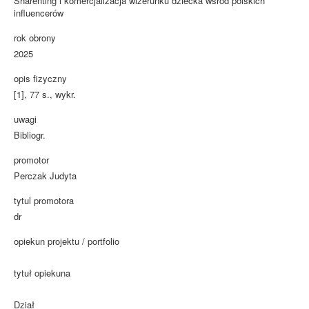
Sharenting i komercjalizacja wizerunku dziecka wśród polskich
influencerów
rok obrony
2025
opis fizyczny
[1], 77 s., wykr.
uwagi
Bibliogr.
promotor
Perczak Judyta
tytul promotora
dr
opiekun projektu / portfolio
tytuł opiekuna
Dział