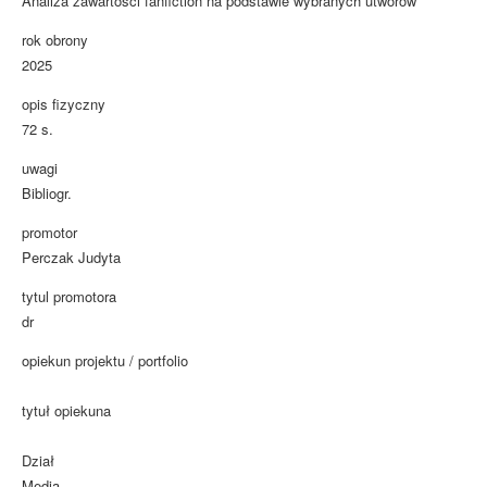
Analiza zawartości fanfiction na podstawie wybranych utworów
rok obrony
2025
opis fizyczny
72 s.
uwagi
Bibliogr.
promotor
Perczak Judyta
tytul promotora
dr
opiekun projektu / portfolio
tytuł opiekuna
Dział
Media