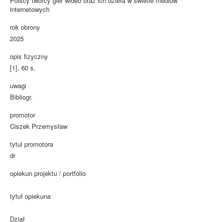
Polscy twórcy gier wideo oraz ich dzieła w świetle mediów
internetowych
rok obrony
2025
opis fizyczny
[1], 60 s.
uwagi
Bibliogr.
promotor
Ciszek Przemysław
tytul promotora
dr
opiekun projektu / portfolio
tytuł opiekuna
Dział