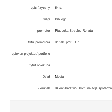
opis fizyczny
54 s.
uwagi
Bibliogr.
promotor
Piasecka-Strzelec Renata
tytul promotora
dr hab. prof. UJK
opiekun projektu / portfolio
tytuł opiekuna
Dział
Media
kierunek
dziennikarstwo i komunikacja społeczn