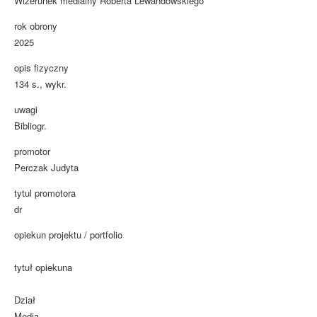
Wizerunek medialny Roberta Lewandowskiego
rok obrony
2025
opis fizyczny
134 s., wykr.
uwagi
Bibliogr.
promotor
Perczak Judyta
tytul promotora
dr
opiekun projektu / portfolio
tytuł opiekuna
Dział
Media