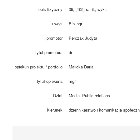
opis fizyczny
35, [105] s., il., wykr.
uwagi
Bibliogr.
promotor
Perczak Judyta
tytul promotora
dr
opiekun projektu / portfolio
Malicka Daria
tytuł opiekuna
mgr
Dział
Media. Public relations
kierunek
dziennikarstwo i komunikacja społeczn