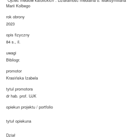
"Ojciec mediów katolickich". Działalność medialna o. Maksymiliana
Marii Kolbego
rok obrony
2023
opis fizyczny
84 s., il.
uwagi
Bibliogr.
promotor
Krasińska Izabela
tytul promotora
dr hab. prof. UJK
opiekun projektu / portfolio
tytuł opiekuna
Dział