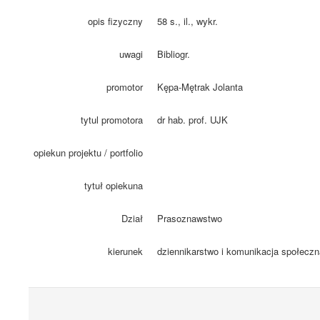
opis fizyczny
58 s., il., wykr.
uwagi
Bibliogr.
promotor
Kępa-Mętrak Jolanta
tytul promotora
dr hab. prof. UJK
opiekun projektu / portfolio
tytuł opiekuna
Dział
Prasoznawstwo
kierunek
dziennikarstwo i komunikacja społeczn