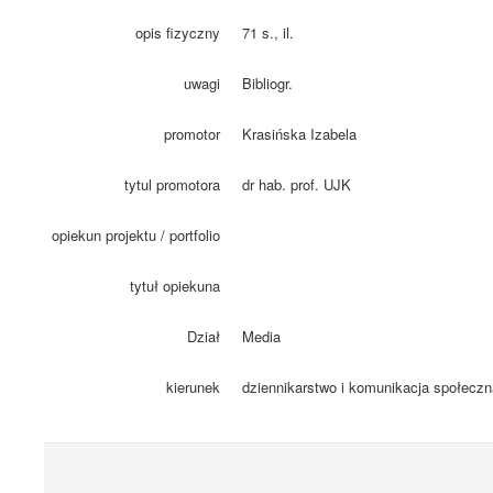
opis fizyczny
71 s., il.
uwagi
Bibliogr.
promotor
Krasińska Izabela
tytul promotora
dr hab. prof. UJK
opiekun projektu / portfolio
tytuł opiekuna
Dział
Media
kierunek
dziennikarstwo i komunikacja społeczn