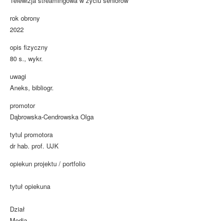
Telewizja streamingowa w życiu seniorów
rok obrony
2022
opis fizyczny
80 s., wykr.
uwagi
Aneks, bibliogr.
promotor
Dąbrowska-Cendrowska Olga
tytul promotora
dr hab. prof. UJK
opiekun projektu / portfolio
tytuł opiekuna
Dział
Media