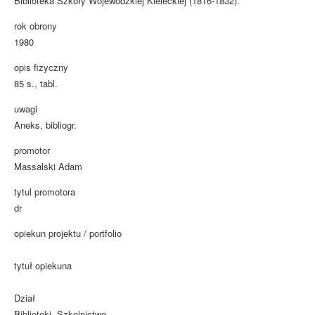
Biblioteka Szkoły Wojewódzkiej Kieleckiej (1816-1832).
rok obrony
1980
opis fizyczny
85 s., tabl.
uwagi
Aneks, bibliogr.
promotor
Massalski Adam
tytul promotora
dr
opiekun projektu / portfolio
tytuł opiekuna
Dział
Biblioteki. Szkolnictwo.