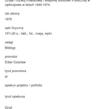
Dzieje i rozwój Powiatowej i Miejskiej Biblioteki Publicznej w
Jędrzejowie w latach 1945-1974.
rok obrony
1979
opis fizyczny
157+20 s., tabl., fot., mapy, wykr.
uwagi
Bibliogr.
promotor
Erber Czesław
tytul promotora
dr
opiekun projektu / portfolio
tytuł opiekuna
Dział