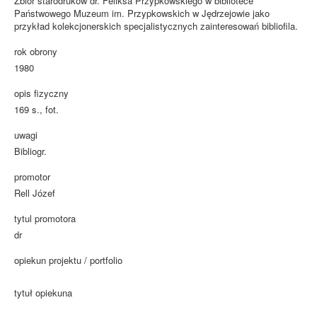
Zbiór starodruków dr. Feliksa Przypkowskiego w bibliotece
Państwowego Muzeum im. Przypkowskich w Jędrzejowie jako
przykład kolekcjonerskich specjalistycznych zainteresowań bibliofila.
rok obrony
1980
opis fizyczny
169 s., fot.
uwagi
Bibliogr.
promotor
Rell Józef
tytul promotora
dr
opiekun projektu / portfolio
tytuł opiekuna