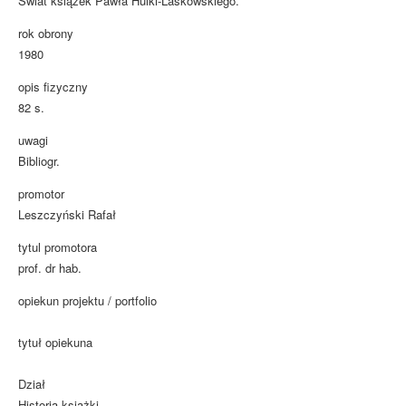
Świat książek Pawła Hulki-Laskowskiego.
rok obrony
1980
opis fizyczny
82 s.
uwagi
Bibliogr.
promotor
Leszczyński Rafał
tytul promotora
prof. dr hab.
opiekun projektu / portfolio
tytuł opiekuna
Dział
Historia książki.