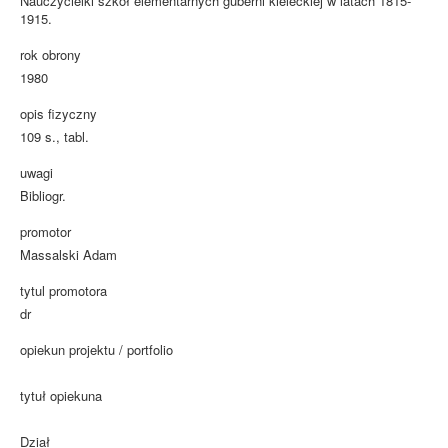
Nauczycielki szkół elementarnych guberni kieleckiej w latach 1815-
1915.
rok obrony
1980
opis fizyczny
109 s., tabl.
uwagi
Bibliogr.
promotor
Massalski Adam
tytul promotora
dr
opiekun projektu / portfolio
tytuł opiekuna
Dział