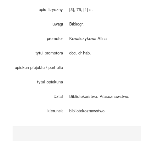
opis fizyczny
[3], 76, [1] s.
uwagi
Bibliogr.
promotor
Kowalczykowa Alina
tytul promotora
doc. dr hab.
opiekun projektu / portfolio
tytuł opiekuna
Dział
Bibliotekarstwo. Prasoznawstwo.
kierunek
bibliotekoznawstwo